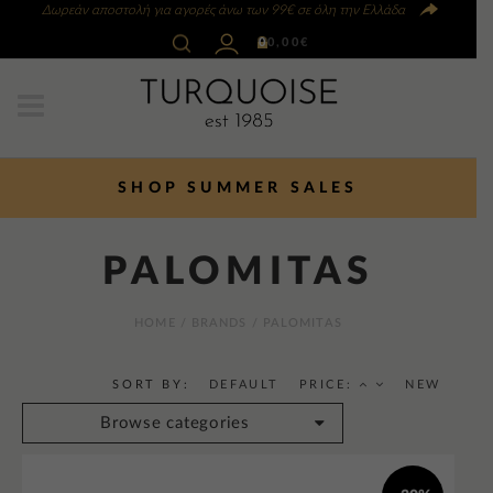
Δωρεάν αποστολή για αγορές άνω των 99€ σε όλη την Ελλάδα
0
0,00
€
SHOP SUMMER SALES
PALOMITAS
HOME
/ BRANDS / PALOMITAS
SORT BY:
DEFAULT
PRICE:
NEW
Browse categories