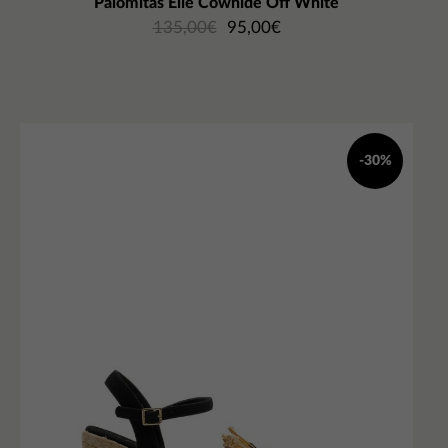
Palomitas Elie Cowhide Off White
135,00
€
95,00
€
-30%