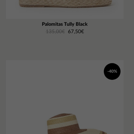
Palomitas Tully Black
135,00
€
67,50
€
-40%