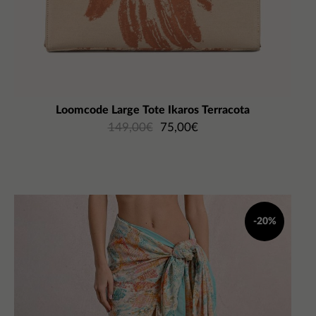
Loomcode Large Tote Ikaros Terracota
149,00
€
75,00
€
-20%