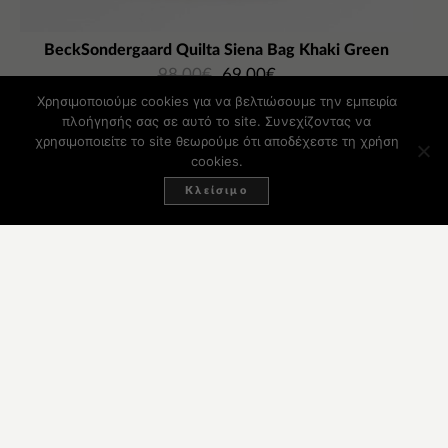
BeckSondergaard Quilta Siena Bag Khaki Green
98,00
€
69,00
€
Χρησιμοποιούμε cookies για να βελτιώσουμε την εμπειρία
πλοήγησής σας σε αυτό το site. Συνεχίζοντας να
χρησιμοποιείτε το site θεωρούμε ότι αποδέχεστε τη χρήση
cookies.
Κλείσιμο
-30%