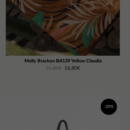
Molly Bracken BA139 Yellow Claudia
21,00
€
16,80
€
-29%