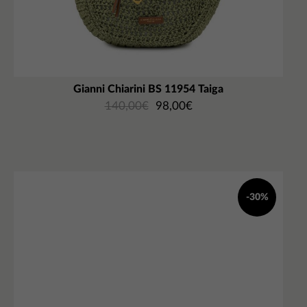
Gianni Chiarini BS 11954 Taiga
140,00
€
98,00
€
-30%