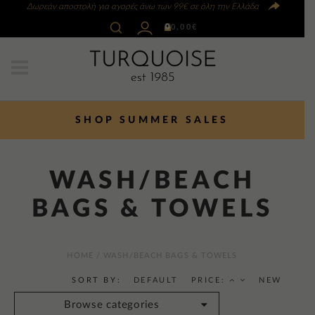
Δωρεάν αποστολή για αγορές άνω των 99€ σε όλη την Ελλάδα
0
0,00
€
SHOP SUMMER SALES
WASH/BEACH
BAGS & TOWELS
HOME
/ WASH/BEACH BAGS & TOWELS
SORT BY:
DEFAULT
PRICE:
NEW
Browse categories