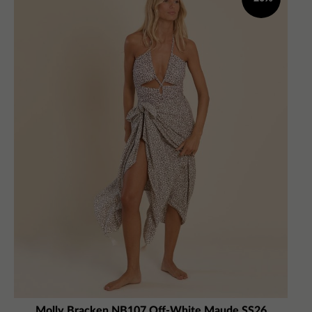
Molly Bracken NB107 Off-White Maude SS26