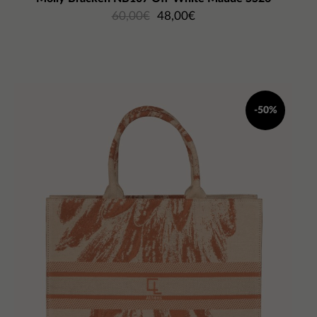
60,00
€
48,00
€
-50%