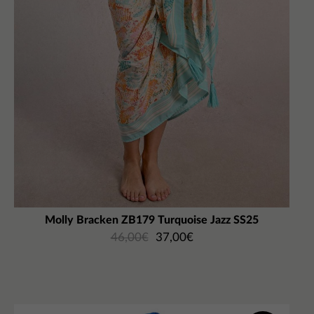
Molly Bracken ZB179 Turquoise Jazz SS25
46,00
€
37,00
€