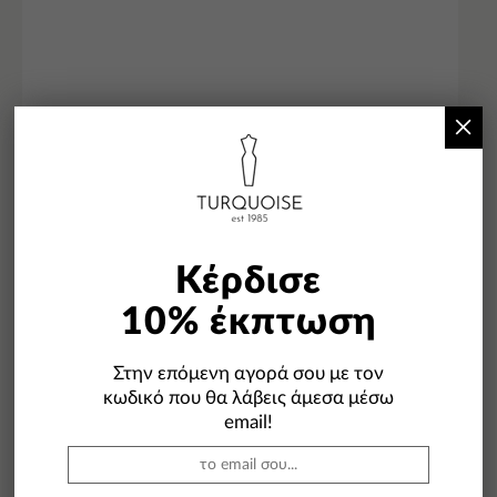
×
OUT OF STOCK
Κέρδισε
10% έκπτωση
Στην επόμενη αγορά σου με τον
κωδικό που θα λάβεις άμεσα μέσω
email!
Gianni Chiarini BS 11950 Taiga
100,00
€
70,00
€