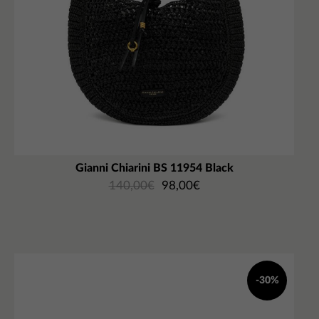
Gianni Chiarini BS 11954 Black
140,00
€
98,00
€
-30%