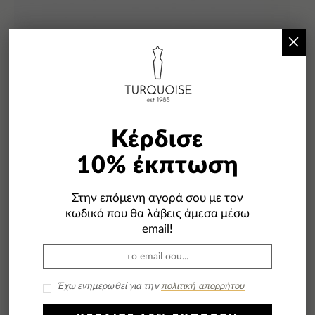
×
OUT OF STOCK
Κέρδισε
10% έκπτωση
Στην επόμενη αγορά σου με τον
κωδικό που θα λάβεις άμεσα μέσω
email!
TWENTYFOURHAITCH Teresitas Clutch Black
Έχω ενημερωθεί για την
πολιτική απορρήτου
127,00
€
102,00
€