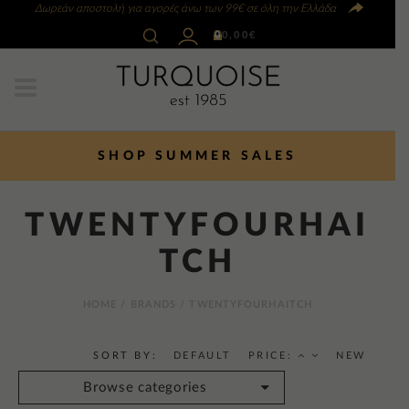
Δωρεάν αποστολή για αγορές άνω των 99€ σε όλη την Ελλάδα
0
0,00
€
SHOP SUMMER SALES
TWENTYFOURHAI
TCH
HOME
/ BRANDS / TWENTYFOURHAITCH
SORT BY:
DEFAULT
PRICE:
NEW
Browse categories