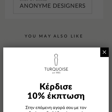
ANONYME DESIGNERS
YOU MAY ALSO LIKE
×
Κέρδισε
-50%
10% έκπτωση
Στην επόμενη αγορά σου με τον