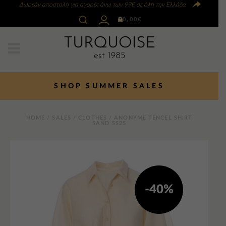
Δωρεάν αποστολή για αγορές άνω των 99€ σε όλη την Ελλάδα
0
0,00
€
SHOP SUMMER SALES
HOME
/
SALES
/
CLOTHES
/ ANONYME TENCEL SHIRT
SAND SS25
-40%