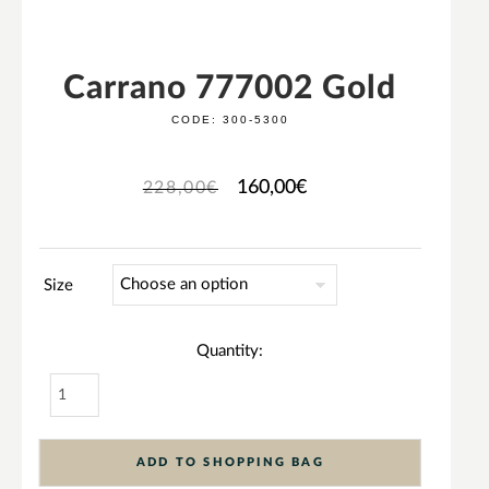
Carrano 777002 Gold
CODE:
300-5300
160,00
€
228,00
€
Size
Quantity:
ADD TO SHOPPING BAG