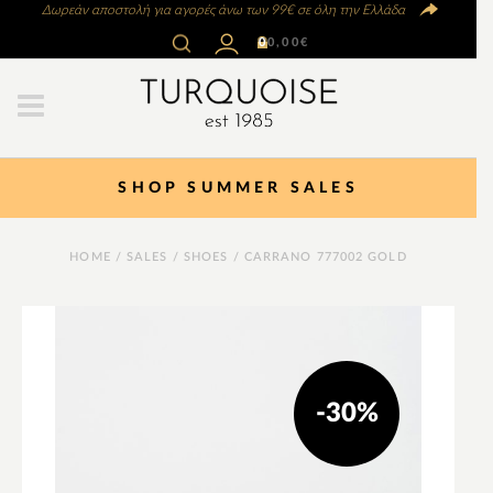
Δωρεάν αποστολή για αγορές άνω των 99€ σε όλη την Ελλάδα
0
0,00
€
SHOP SUMMER SALES
HOME
/
SALES
/
SHOES
/ CARRANO 777002 GOLD
-30%