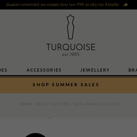
Δωρεάν αποστολή για αγορές άνω των 99€ σε όλη την Ελλάδα
OES
ACCESSORIES
JEWELLERY
BR
SHOP SUMMER SALES
HOME
/
SALES
/
CLOTHES
/ DEHA A00635 LILAC SS24