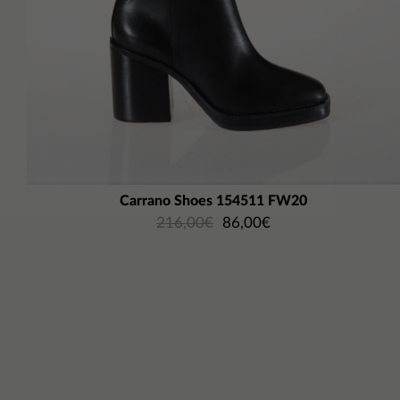
Carrano Shoes 154511 FW20
216,00
€
86,00
€