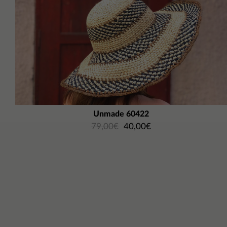
Unmade 60422
79,00
€
40,00
€