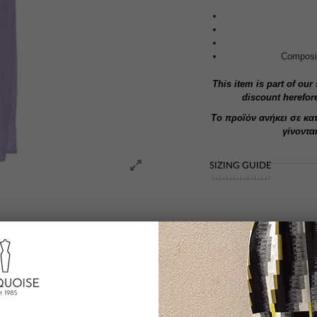
Composit
This item is part of our
discount herefor
Το προϊόν ανήκει σε κατ
γίνοντα
SIZING GUIDE