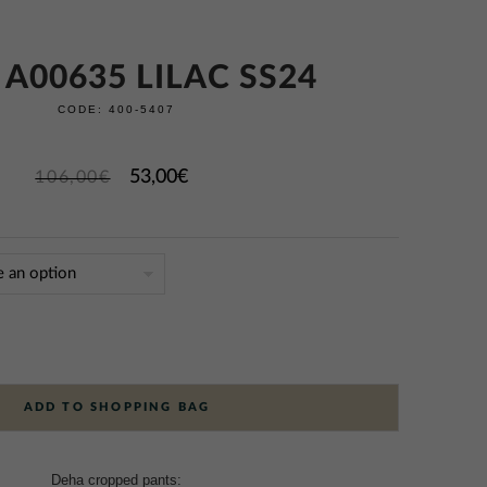
 A00635 LILAC SS24
CODE:
400-5407
53,00
€
106,00
€
ADD TO SHOPPING BAG
Deha cropped pants: