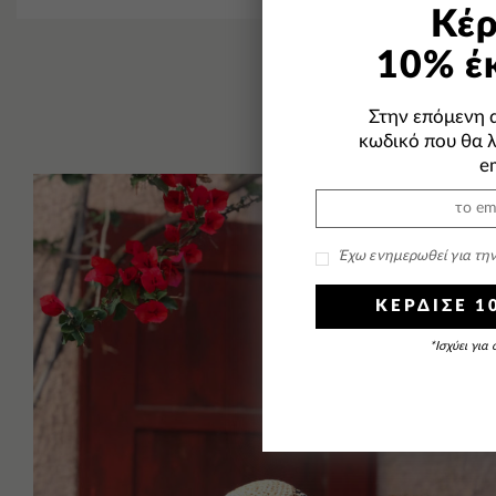
Κέρ
10% έ
Στην επόμενη 
κωδικό που θα 
em
-49%
Έχω ενημερωθεί για τη
ΚΕΡΔΙΣΕ 
*Ισχύει για