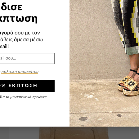
δισε
κπτωση
YOU MAY ALSO LIKE
STYLE WITH
αγορά σου με τον
λάβεις άμεσα μέσω
ail!
-30%
ν
πολιτική απορρήτου
10% ΕΚΠΤΩΣΗ
 όλα τα μη εκπτωτικά προιόντα.