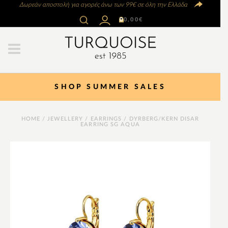
Δωρεάν αποστολή για αγορές άνω των 99€ σε όλη την Ελλάδα
0
0,00
€
SHOP SUMMER SALES
HOME
/
JEWELLERY
/
EARRINGS
/ DYRBERG/KERN DISAR
EARRING SG AQUA