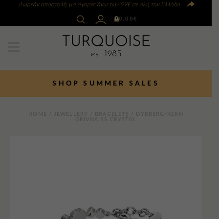
Δωρεάν αποστολή για αγορές άνω των 99€ σε όλη την Ελλάδα
0
0,00
€
SHOP SUMMER SALES
HOME
/
JEWELLERY
/
BRACELETS
/ DYRBERG/KERN
GRIVNA SS CRYSTAL