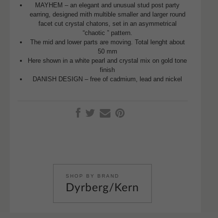
MAYHEM – an elegant and unusual stud post party
earring, designed mith multible smaller and larger round
facet cut crystal chatons, set in an asymmetrical
“chaotic ” pattern.
The mid and lower parts are moving. Total lenght about
50 mm
Here shown in a white pearl and crystal mix on gold tone
finish
DANISH DESIGN – free of cadmium, lead and nickel
SHOP BY BRAND
Dyrberg/Kern