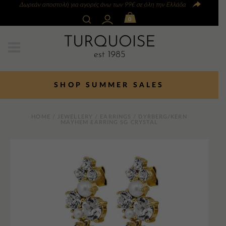
Δωρεάν αποστολή για αγορές άνω των 99€ σε όλη την Ελλάδα
0
SHOP SUMMER SALES
HOME
/
JEWELLERY
/
EARRINGS
/ DYRBERG/KERN
MAYHEM EARRING SG CRYSTAL