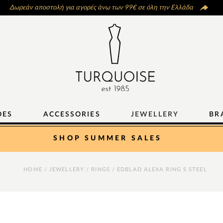
Δωρεάν αποστολή για αγορές άνω των 99€ σε όλη την Ελλάδα
OES
ACCESSORIES
JEWELLERY
BR
SHOP SUMMER SALES
HOME
/
JEWELLERY
/
RINGS
/ EDBLAD ALEXA RING S STEEL