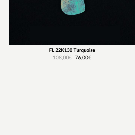
FL 22K130 Τurquoise
108,00
€
76,00
€