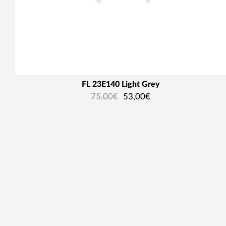
FL 23E140 Light Grey
75,00
€
53,00
€