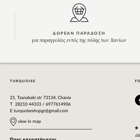
ΔΩΡΕΑΝ ΠΑΡΑΔΟΣΗ
για παραγγελίες εντός της πόλης των Χανίων
TURQUOISE
F
21, Tzanakaki str 73134, Chania
T 28210 44333 / 6977614906
E
turquoiseshopgr@gmail.com
view in map
όλ
Ώρες καταστήματος