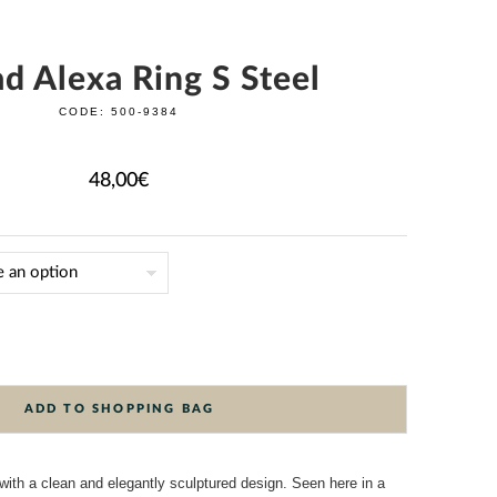
d Alexa Ring S Steel
CODE:
500-9384
48,00
€
ADD TO SHOPPING BAG
e with a clean and elegantly sculptured design. Seen here in a