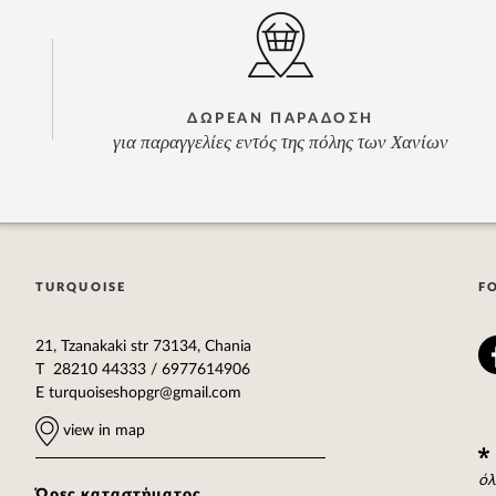
ΔΩΡΕΑΝ ΠΑΡΑΔΟΣΗ
για παραγγελίες εντός της πόλης των Χανίων
TURQUOISE
F
21, Tzanakaki str 73134, Chania
T 28210 44333 / 6977614906
E
turquoiseshopgr@gmail.com
view in map
όλ
Ώρες καταστήματος