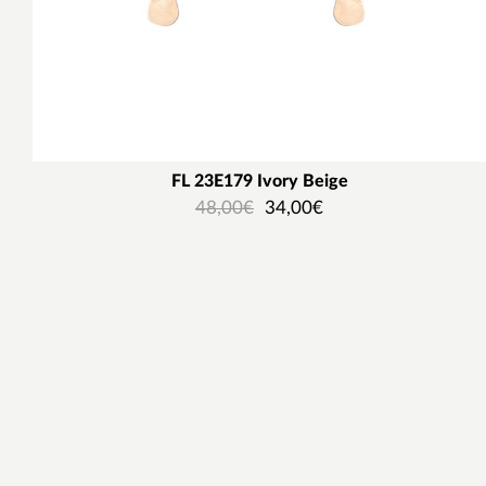
FL 23E179 Ιvory Beige
48,00
€
34,00
€