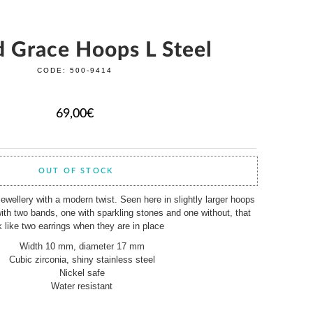
d Grace Hoops L Steel
CODE:
500-9414
69,00
€
OUT OF STOCK
 jewellery with a modern twist. Seen here in slightly larger hoops
with two bands, one with sparkling stones and one without, that
k like two earrings when they are in place
Width 10 mm, diameter 17 mm
Cubic zirconia, shiny stainless steel
Nickel safe
Water resistant