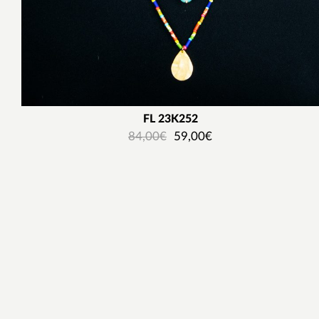
FL 23K252
84,00
€
59,00
€