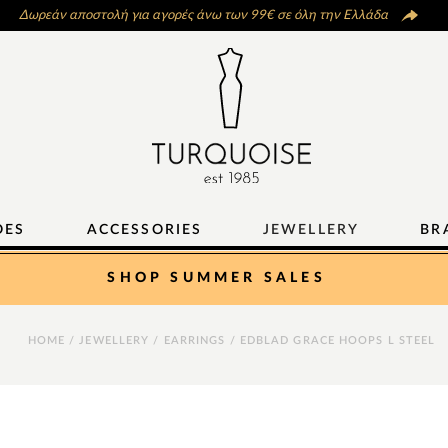
Δωρεάν αποστολή για αγορές άνω των 99€ σε όλη την Ελλάδα
OES
ACCESSORIES
JEWELLERY
BR
SHOP SUMMER SALES
HOME
/
JEWELLERY
/
EARRINGS
/ EDBLAD GRACE HOOPS L STEEL