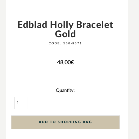
Edblad Holly Bracelet
Gold
CODE:
500-9071
48,00
€
Quantity:
ADD TO SHOPPING BAG