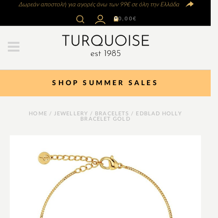
Δωρεάν αποστολή για αγορές άνω των 99€ σε όλη την Ελλάδα
0
0,00
€
SHOP SUMMER SALES
HOME
/
JEWELLERY
/
BRACELETS
/ EDBLAD HOLLY
BRACELET GOLD