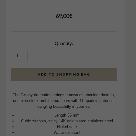
69,00
€
Quantity:
ADD TO SHOPPING BAG
The Twiggy dramatic earrings, known as shoulder dusters,
combine sleek architectural bars with 11 sparkling stones,
dangling beautifully in your ear
Length 55 mm
Cubic zirconia, shiny 14K gold plated stainless steel
Nickel safe
Water resistant