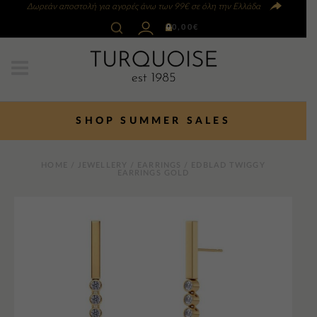
Δωρεάν αποστολή για αγορές άνω των 99€ σε όλη την Ελλάδα
0
0,00
€
SHOP SUMMER SALES
HOME
/
JEWELLERY
/
EARRINGS
/ EDBLAD TWIGGY
EARRINGS GOLD