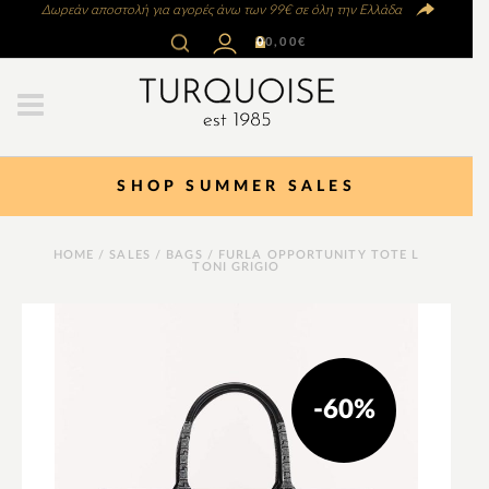
Δωρεάν αποστολή για αγορές άνω των 99€ σε όλη την Ελλάδα
0
0,00
€
SHOP SUMMER SALES
HOME
/
SALES
/
BAGS
/ FURLA OPPORTUNITY TOTE L
TONI GRIGIO
-60%