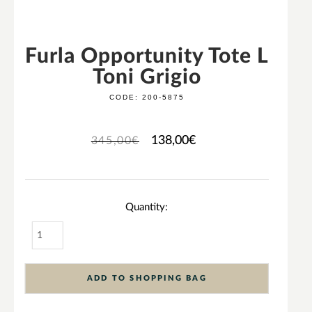
Furla Opportunity Tote L
Toni Grigio
CODE:
200-5875
138,00
€
345,00
€
Quantity:
ADD TO SHOPPING BAG