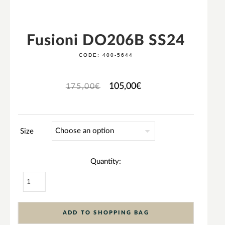
Fusioni DO206B SS24
CODE:
400-5644
105,00
€
175,00
€
Size
Quantity:
ADD TO SHOPPING BAG