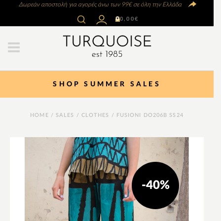
Δωρεάν αποστολή για αγορές άνω των 99€ σε όλη την Ελλάδα
0
0,00
€
SHOP SUMMER SALES
HOME
/
SALES
/
CLOTHES
/ FUSIONI DO206B SS24
-40%