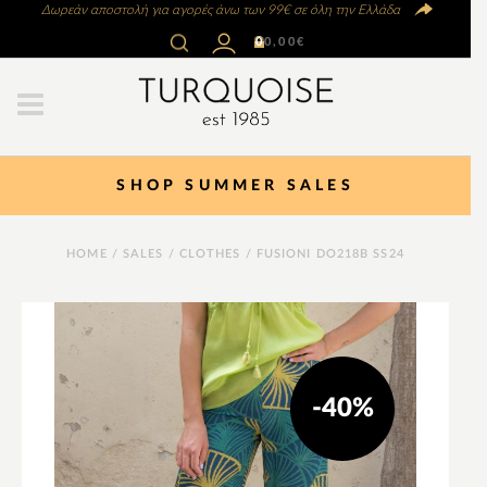
Δωρεάν αποστολή για αγορές άνω των 99€ σε όλη την Ελλάδα
0
0,00
€
SHOP SUMMER SALES
HOME
/
SALES
/
CLOTHES
/ FUSIONI DO218B SS24
-40%