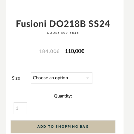
Fusioni DO218B SS24
CODE:
400-5646
110,00
€
184,00
€
Size
Quantity:
ADD TO SHOPPING BAG