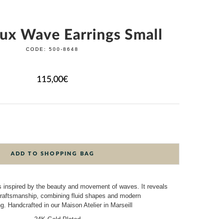
oux Wave Earrings Small
CODE:
500-8648
115,00
€
ADD TO SHOPPING BAG
s inspired by the beauty and movement of waves. It reveals
craftsmanship, combining fluid shapes and modern
. Handcrafted in our Maison Atelier in Marseill