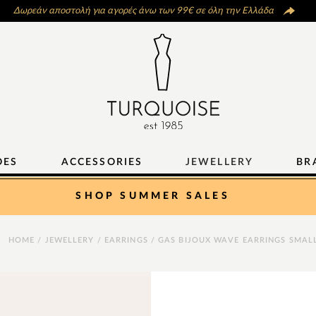
Δωρεάν αποστολή για αγορές άνω των 99€ σε όλη την Ελλάδα
OES
ACCESSORIES
JEWELLERY
BR
SHOP SUMMER SALES
HOME
/
JEWELLERY
/
EARRINGS
/ GAS BIJOUX WAVE EARRINGS SMAL