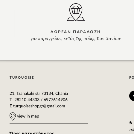
ΔΩΡΕΑΝ ΠΑΡΑΔΟΣΗ
για παραγγελίες εντός της πόλης των Χανίων
TURQUOISE
F
21, Tzanakaki str 73134, Chania
T 28210 44333 / 6977614906
E
turquoiseshopgr@gmail.com
view in map
όλ
Ώρες καταστήματος