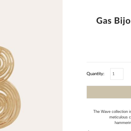
Gas Bij
Quantity:
The Wave collection i
meticulous 
hammering