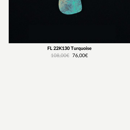
FL 22K130 Τurquoise
108,00
€
76,00
€