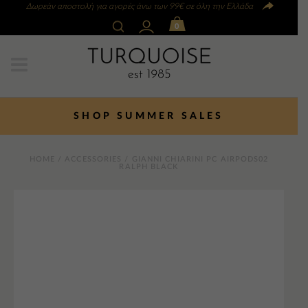
Δωρεάν αποστολή για αγορές άνω των 99€ σε όλη την Ελλάδα
0
SHOP SUMMER SALES
HOME
/
ACCESSORIES
/ GIANNI CHIARINI PC AIRPODS02
RALPH BLACK