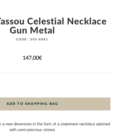
assou Celestial Necklace
Gun Metal
CODE:
500-8981
147,00
€
ADD TO SHOPPING BAG
n a new dimension in the form of a statement necklace adorned
with semi-precious stones