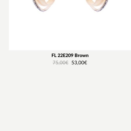
FL 22E209 Brown
75,00
€
53,00
€