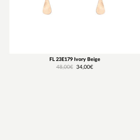
FL 23E179 Ιvory Beige
48,00
€
34,00
€