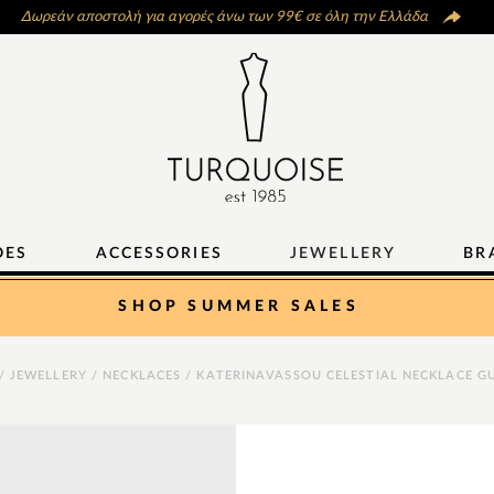
Δωρεάν αποστολή για αγορές άνω των 99€ σε όλη την Ελλάδα
OES
ACCESSORIES
JEWELLERY
BR
SHOP SUMMER SALES
/
JEWELLERY
/
NECKLACES
/ KATERINAVASSOU CELESTIAL NECKLACE G