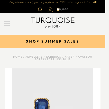
Δωρεάν αποστολή για αγορές άνω των 99€ σε όλη την Ελλάδα
0
0,00
€
SHOP SUMMER SALES
HOME
/
JEWELLERY
/
EARRINGS
/ KATERINAVASSOU
EGRESS EARRINGS BLUE