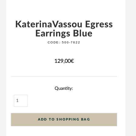
KaterinaVassou Egress
Earrings Blue
CODE:
500-7622
129,00
€
Quantity:
ADD TO SHOPPING BAG