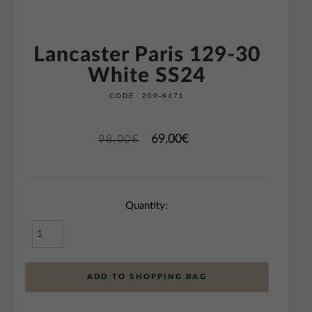
Lancaster Paris 129-30
White SS24
CODE:
200-6471
69,00
€
98,00
€
Quantity:
ADD TO SHOPPING BAG