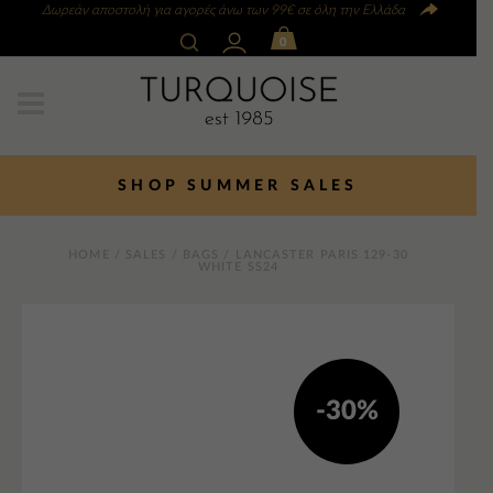
Δωρεάν αποστολή για αγορές άνω των 99€ σε όλη την Ελλάδα
0
SHOP SUMMER SALES
HOME
/
SALES
/
BAGS
/ LANCASTER PARIS 129-30
WHITE SS24
-30%