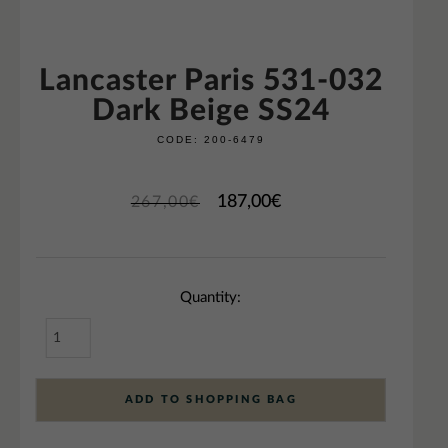
Lancaster Paris 531-032
Dark Beige SS24
CODE:
200-6479
187,00
€
267,00
€
Quantity:
ADD TO SHOPPING BAG