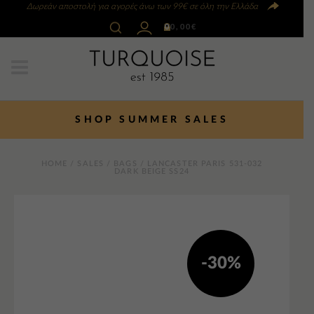
Δωρεάν αποστολή για αγορές άνω των 99€ σε όλη την Ελλάδα
0
0,00
€
SHOP SUMMER SALES
HOME
/
SALES
/
BAGS
/ LANCASTER PARIS 531-032
DARK BEIGE SS24
-30%