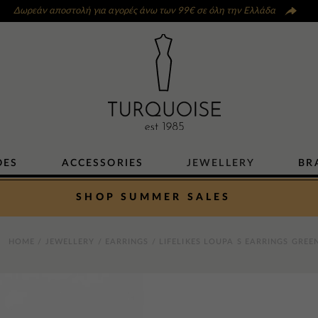
Δωρεάν αποστολή για αγορές άνω των 99€ σε όλη την Ελλάδα
OES
ACCESSORIES
JEWELLERY
BR
SHOP SUMMER SALES
HOME
/
JEWELLERY
/
EARRINGS
/ LIFELIKES LOUPA S EARRINGS GREE