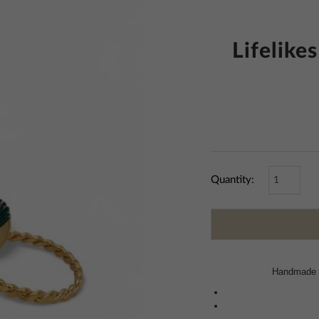
Lifelike
Quantity:
Handmade b