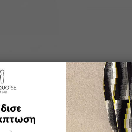
YOU MAY ALSO LIKE
δισε
κπτωση