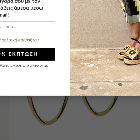
αγορά σου με τον
λάβεις άμεσα μέσω
ail!
ν
πολιτική απορρήτου
10% ΕΚΠΤΩΣΗ
OUT OF STOCK
 όλα τα μη εκπτωτικά προιόντα.