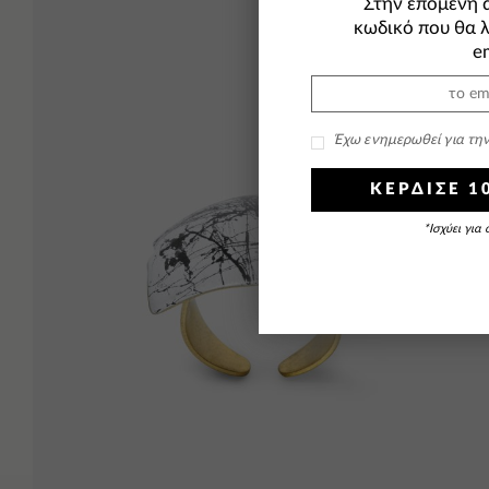
Στην επόμενη 
κωδικό που θα 
em
Έχω ενημερωθεί για τη
ΚΕΡΔΙΣΕ 
*Ισχύει για