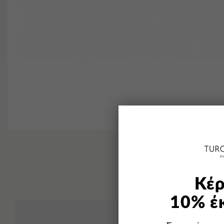
Κέρ
10% έ