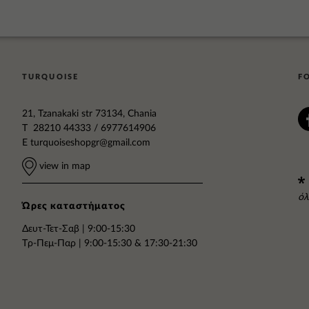
TURQUOISE
F
21, Tzanakaki str 73134, Chania
T 28210 44333 / 6977614906
E
turquoiseshopgr@gmail.com
view in map
όλ
Ώρες καταστήματος
Δευτ-Τετ-Σαβ | 9:00-15:30
Tρ-Πεμ-Παρ | 9:00-15:30 & 17:30-21:30