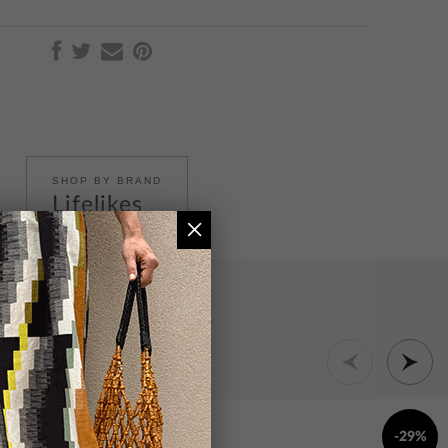
SHOP BY BRAND
Lifelikes
×
-29%