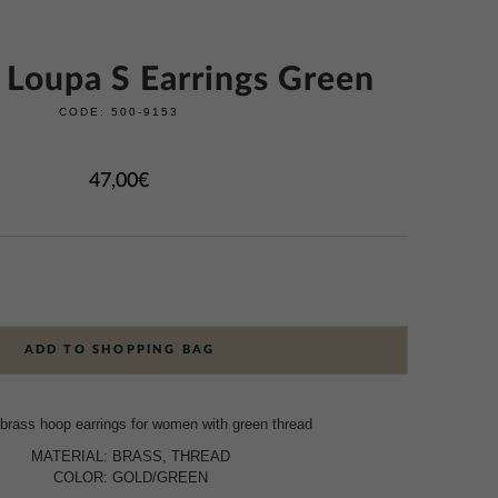
s Loupa S Earrings Green
CODE:
500-9153
47,00
€
ADD TO SHOPPING BAG
rass hoop earrings for women with green thread
MATERIAL: BRASS, THREAD
COLOR: GOLD/GREEN