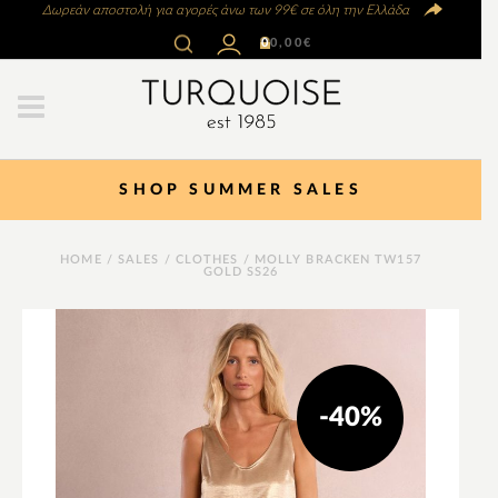
Δωρεάν αποστολή για αγορές άνω των 99€ σε όλη την Ελλάδα
0
0,00
€
SHOP SUMMER SALES
HOME
/
SALES
/
CLOTHES
/ MOLLY BRACKEN TW157
GOLD SS26
-40%