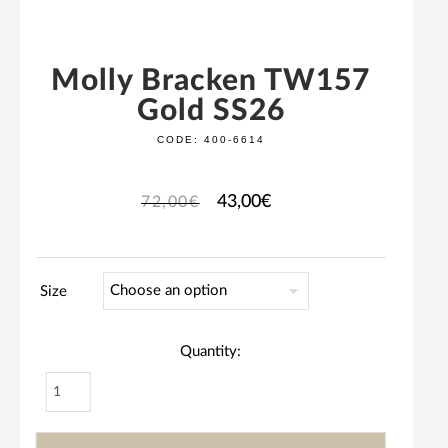
Molly Bracken TW157
Gold SS26
CODE:
400-6614
43,00
€
72,00
€
Size
Quantity: