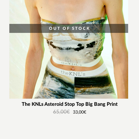
OUT OF STOCK
The KNLs Asteroid Stop Top Big Bang Print
65,00
€
33,00
€