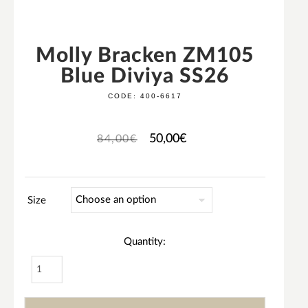
Molly Bracken ZM105
Blue Diviya SS26
CODE:
400-6617
50,00
€
84,00
€
Size
Quantity: