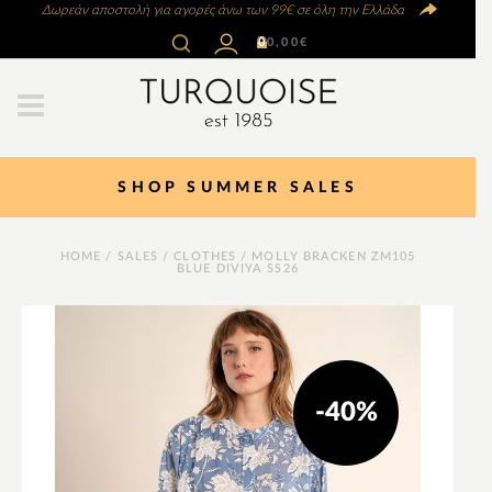
Δωρεάν αποστολή για αγορές άνω των 99€ σε όλη την Ελλάδα
0
0,00
€
SHOP SUMMER SALES
HOME
/
SALES
/
CLOTHES
/ MOLLY BRACKEN ZM105
BLUE DIVIYA SS26
-40%