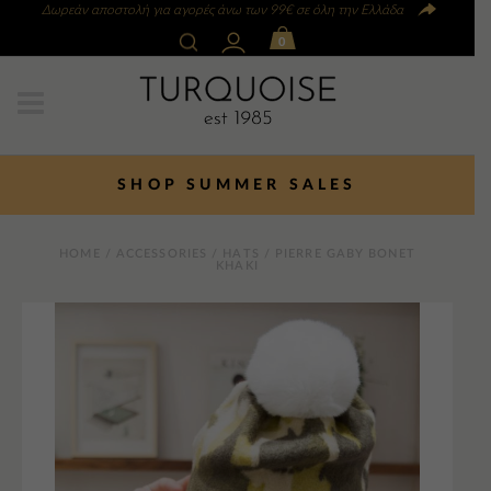
Δωρεάν αποστολή για αγορές άνω των 99€ σε όλη την Ελλάδα
0
SHOP SUMMER SALES
HOME
/
ACCESSORIES
/
HATS
/ PIERRE GABY BONET
KHAKI