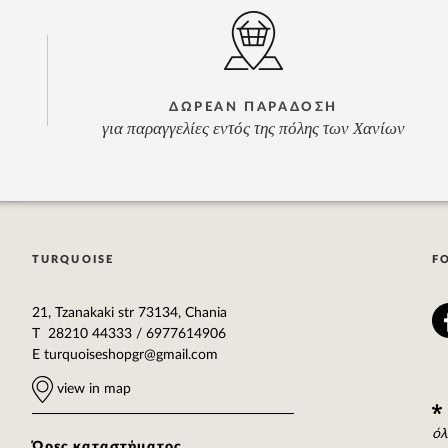
ΔΩΡΕΑΝ ΠΑΡΑΔΟΣΗ
για παραγγελίες εντός της πόλης των Χανίων
TURQUOISE
F
21, Tzanakaki str 73134, Chania
T 28210 44333 / 6977614906
E
turquoiseshopgr@gmail.com
view in map
όλ
Ώρες καταστήματος