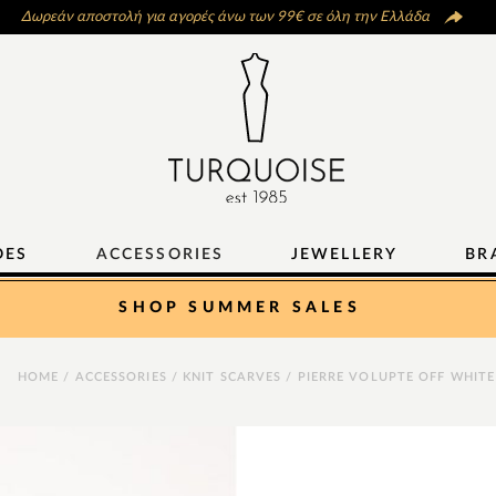
Δωρεάν αποστολή για αγορές άνω των 99€ σε όλη την Ελλάδα
OES
ACCESSORIES
JEWELLERY
BR
SHOP SUMMER SALES
HOME
/
ACCESSORIES
/
KNIT SCARVES
/ PIERRE VOLUPTE OFF WHITE