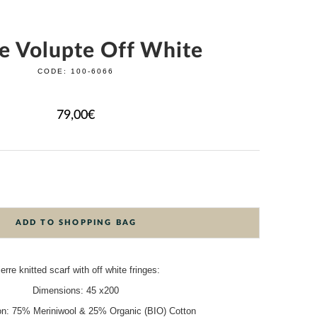
re Volupte Off White
CODE:
100-6066
79,00
€
ADD TO SHOPPING BAG
erre knitted scarf with off white fringes:
Dimensions: 45 x200
on: 75% Meriniwool & 25% Organic (BIO) Cotton