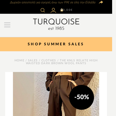
Δωρεάν αποστολή για αγορές άνω των 99€ σε όλη την Ελλάδα
0
0,00
€
SHOP SUMMER SALES
HOME
/
SALES
/
CLOTHES
/ THE KNLS RELATE HIGH
WAISTED DARK BROWN WOOL PANTS
-50%