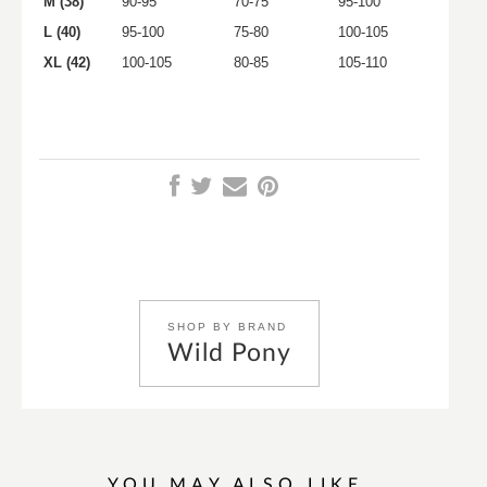
M (38)
90-95
70-75
95-100
L (40)
95-100
75-80
100-105
XL (42)
100-105
80-85
105-110
SHOP BY BRAND
Wild Pony
YOU MAY ALSO LIKE