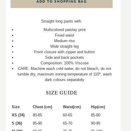
ADD TO SHOPPING BAG
Straight long pants with:
Multicolored paisley print
Fixed waist
Medium rise
Wide straight leg
Front closure with zipper and button
Side and back pockets
Composition: 100% Viscose
CARE: Machine wash cold water, do not bleach, do not
tumble dry, maximum ironing temperature of 110º, wash
dark colours separately
SIZE GUIDE
Size
Chest (cm)
Waist(cm)
Hip(cm)
XS (34)
80-85
60-65
85-90
S (36)
85-90
65-70
90-95