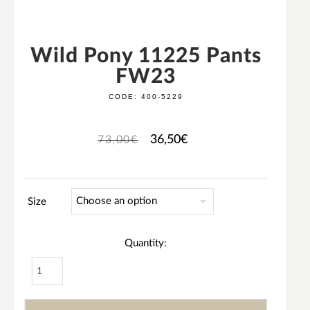
Wild Pony 11225 Pants
FW23
CODE:
400-5229
36,50
€
73,00
€
Size
Quantity: