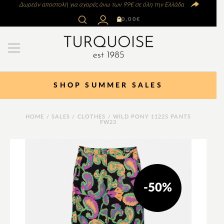
Δωρεάν αποστολή για αγορές άνω των 99€ σε όλη την Ελλάδα
0
0,00
€
SHOP SUMMER SALES
HOME
/
SALES
/
CLOTHES
/ WILD PONY 11225 PANTS
FW23
-50%