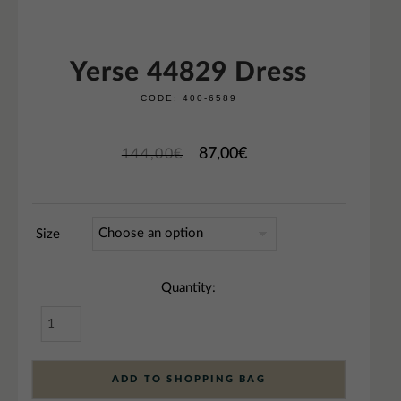
Yerse 44829 Dress
CODE:
400-6589
87,00
€
144,00
€
Size
Quantity:
ADD TO SHOPPING BAG