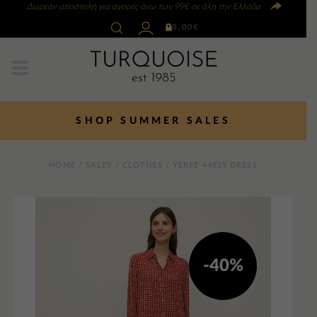
Δωρεάν αποστολή για αγορές άνω των 99€ σε όλη την Ελλάδα
0
0,00
€
SHOP SUMMER SALES
HOME
/
SALES
/
CLOTHES
/ YERSE 44829 DRESS
-40%