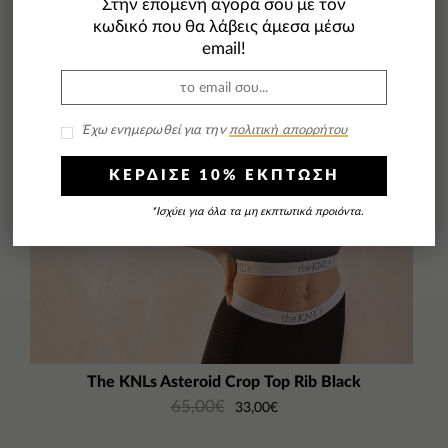
Στην επόμενη αγορά σου με τον
κωδικό που θα λάβεις άμεσα μέσω
email!
Έχω ενημερωθεί για την
πολιτική απορρήτου
ΚΕΡΔΙΣΕ 10% ΕΚΠΤΩΣΗ
*Ισχύει για όλα τα μη εκπτωτικά προιόντα.
The KNLs Asteroid Crop Top Rib Black
65,00
€
33,00
€