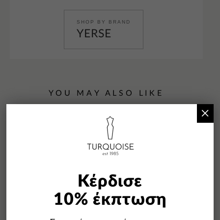
SHOP BY BRAND
YERSE
YOU MAY ALSO LIKE
×
Κέρδισε
-49%
10% έκπτωση