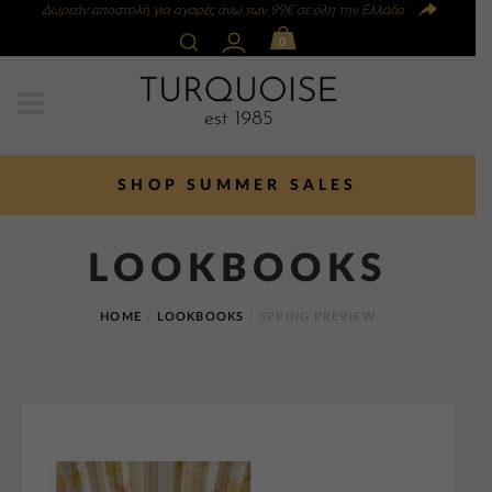
Δωρεάν αποστολή για αγορές άνω των 99€ σε όλη την Ελλάδα
0
SHOP SUMMER SALES
LOOKBOOKS
HOME
/
LOOKBOOKS
/
SPRING PREVIEW