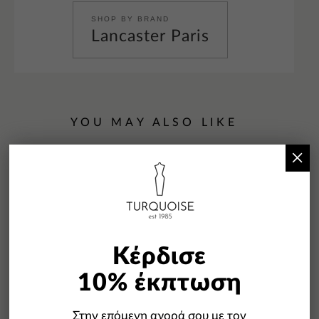
SHOP BY BRAND
Lancaster Paris
YOU MAY ALSO LIKE
×
Κέρδισε
-30%
10% έκπτωση
Στην επόμενη αγορά σου με τον