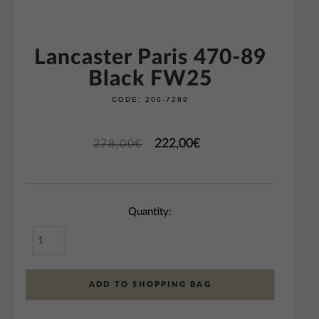
Lancaster Paris 470-89
Black FW25
CODE:
200-7289
222,00
€
278,00
€
Quantity:
ADD TO SHOPPING BAG