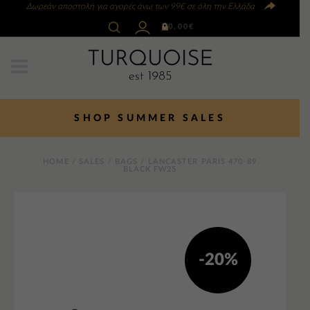
Δωρεάν αποστολή για αγορές άνω των 99€ σε όλη την Ελλάδα
0
0,00
€
SHOP SUMMER SALES
HOME
/
SALES
/
BAGS
/ LANCASTER PARIS 470-89
BLACK FW25
-20%