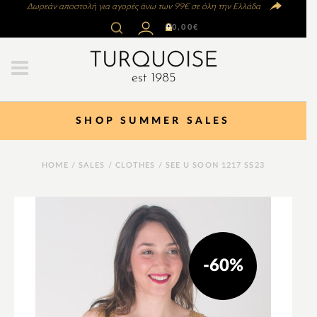
Δωρεάν αποστολή για αγορές άνω των 99€ σε όλη την Ελλάδα
0
0,00
€
SHOP SUMMER SALES
HOME
/
SALES
/
CLOTHES
/ SEE U SOON 1217 SS23
-60%