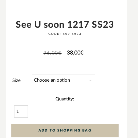
See U soon 1217 SS23
CODE:
400-4923
38,00
€
96,00
€
Size
Quantity:
ADD TO SHOPPING BAG