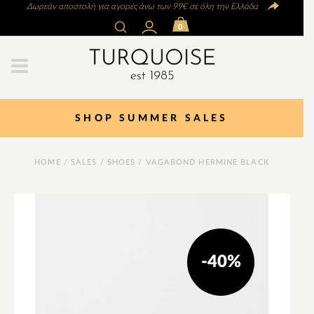
Δωρεάν αποστολή για αγορές άνω των 99€ σε όλη την Ελλάδα
0
SHOP SUMMER SALES
HOME
/
SALES
/
SHOES
/ VAGABOND HERMINE BLACK
-40%